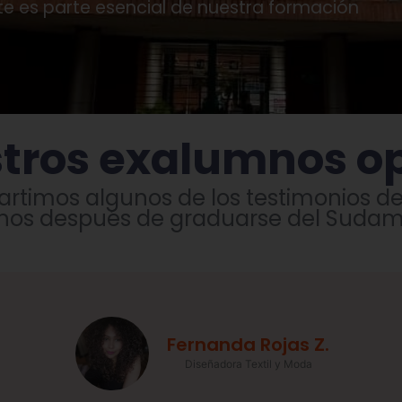
rte es parte esencial de nuestra formación
tros exalumnos o
rtimos algunos de los testimonios de
os después de graduarse del Sudam
Fernanda Rojas Z.
Diseñadora Textil y Moda