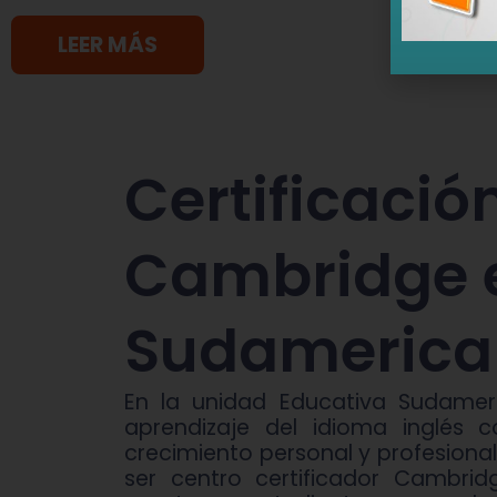
LEER MÁS
Certificació
Cambridge e
Sudamerica
En la unidad Educativa Sudamer
aprendizaje del idioma inglés
crecimiento personal y profesion
ser centro certificador Cambrid