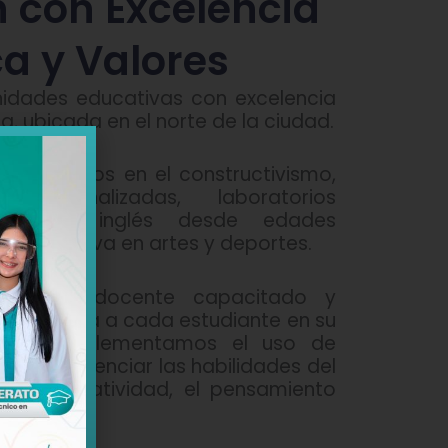
 con Excelencia
a y Valores
idades educativas con excelencia
 ubicada en el norte de la ciudad.
s basados en el constructivismo,
 personalizadas, laboratorios
anza de inglés desde edades
ación activa en artes y deportes.
equipo docente capacitado y
acompaña a cada estudiante en su
izaje. Implementamos el uso de
 para potenciar las habilidades del
do la creatividad, el pensamiento
.