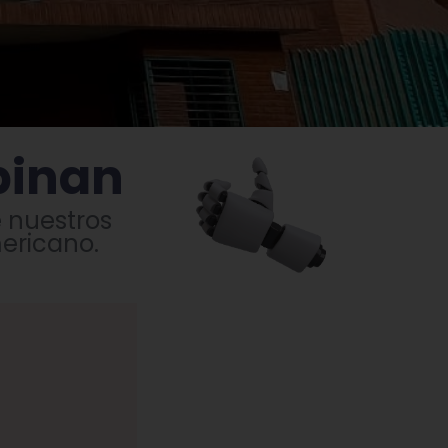
pinan
 nuestros
ericano.
Jonn
M