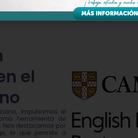
n
n el
no
icano, impulsamos el
 como herramienta de
al. Nos destacamos por
ge, lo que permite a