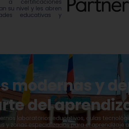
 a certificaciones
an su nivel y les abren
ades educativas y
es modernas y d
rte del aprendiz
ernos laboratorios educativos, aulas tecnológi
vas y zonas especializadas para el aprendizaje