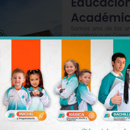
Educación
Académic
Somos una de las un
académica en Cuenca,
Impartimos programa
incluyendo clases
modernos, enseñ
tempranas y particip
Contamos con un 
comprometido, que 
proceso de aprend
tecnología educativa
siglo XXI, promovien
crítico y la innovación